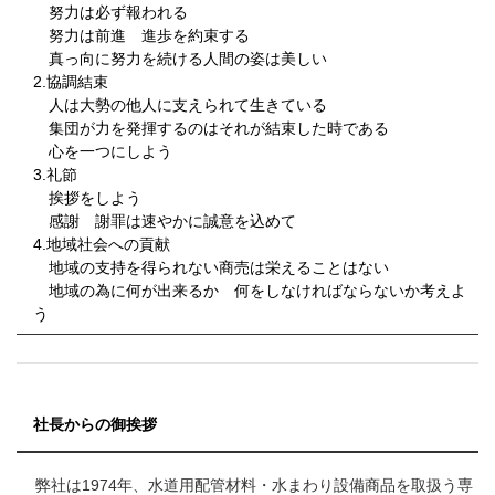
努力は必ず報われる
努力は前進 進歩を約束する
真っ向に努力を続ける人間の姿は美しい
2.協調結束
人は大勢の他人に支えられて生きている
集団が力を発揮するのはそれが結束した時である
心を一つにしよう
3.礼節
挨拶をしよう
感謝 謝罪は速やかに誠意を込めて
4.地域社会への貢献
地域の支持を得られない商売は栄えることはない
地域の為に何が出来るか 何をしなければならないか考えよ
う
社長からの御挨拶
弊社は1974年、水道用配管材料・水まわり設備商品を取扱う専